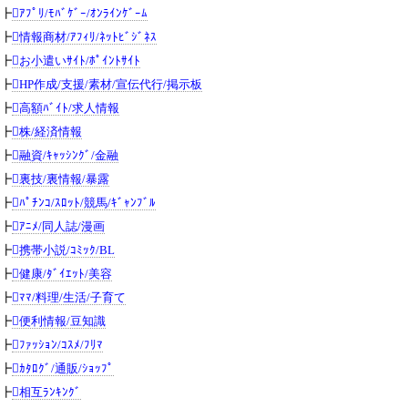
┣
ｱﾌﾟﾘ/ﾓﾊﾞｹﾞｰ/ｵﾝﾗｲﾝｹﾞｰﾑ
┣
情報商材/ｱﾌｨﾘ/ﾈｯﾄﾋﾞｼﾞﾈｽ
┣
お小遣いｻｲﾄ/ﾎﾟｲﾝﾄｻｲﾄ
┣
HP作成/支援/素材/宣伝代行/掲示板
┣
高額ﾊﾞｲﾄ/求人情報
┣
株/経済情報
┣
融資/ｷｬｯｼﾝｸﾞ/金融
┣
裏技/裏情報/暴露
┣
ﾊﾟﾁﾝｺ/ｽﾛｯﾄ/競馬/ｷﾞｬﾝﾌﾞﾙ
┣
ｱﾆﾒ/同人誌/漫画
┣
携帯小説/ｺﾐｯｸ/BL
┣
健康/ﾀﾞｲｴｯﾄ/美容
┣
ﾏﾏ/料理/生活/子育て
┣
便利情報/豆知識
┣
ﾌｧｯｼｮﾝ/ｺｽﾒ/ﾌﾘﾏ
┣
ｶﾀﾛｸﾞ/通販/ｼｮｯﾌﾟ
┣
相互ﾗﾝｷﾝｸﾞ