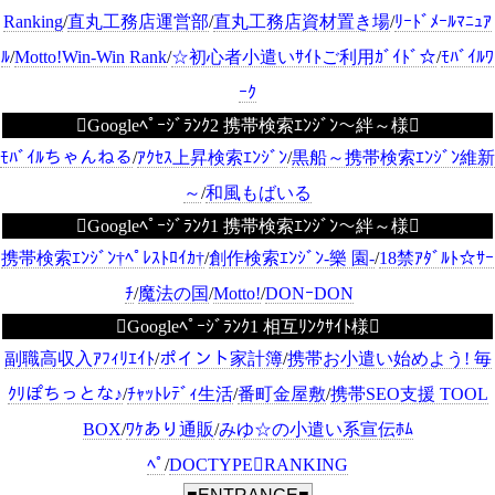
Ranking
/
直丸工務店運営部
/
直丸工務店資材置き場
/
ﾘｰﾄﾞﾒｰﾙﾏﾆｭｱ
ﾙ
/
Motto!Win-Win Rank
/
☆初心者小遣いｻｲﾄご利用ｶﾞｲﾄﾞ☆
/
ﾓﾊﾞｲﾙﾜ
ｰｸ
Googleﾍﾟｰｼﾞﾗﾝｸ2 携帯検索ｴﾝｼﾞﾝ～絆～様
ﾓﾊﾞｲﾙちゃんねる
/
ｱｸｾｽ上昇検索ｴﾝｼﾞﾝ
/
黒船～携帯検索ｴﾝｼﾞﾝ維新
～
/
和風もばいる
Googleﾍﾟｰｼﾞﾗﾝｸ1 携帯検索ｴﾝｼﾞﾝ～絆～様
携帯検索ｴﾝｼﾞﾝ†ﾍﾟﾚｽﾄﾛｲｶ†
/
創作検索ｴﾝｼﾞﾝ-樂 園-
/
18禁ｱﾀﾞﾙﾄ☆ｻｰ
ﾁ
/
魔法の国
/
Motto!
/
DONｰDON
Googleﾍﾟｰｼﾞﾗﾝｸ1 相互ﾘﾝｸｻｲﾄ様
副職高収入ｱﾌｨﾘｴｲﾄ
/
ポイント家計簿
/
携帯お小遣い始めよう! 毎
ｸﾘぽちっとな♪
/
ﾁｬｯﾄﾚﾃﾞｨ生活
/
番町金屋敷
/
携帯SEO支援 TOOL
BOX
/
ﾜｹあり通販
/
みゆ☆の小遣い系宣伝ﾎﾑ
ﾍﾟ
/
DOCTYPERANKING