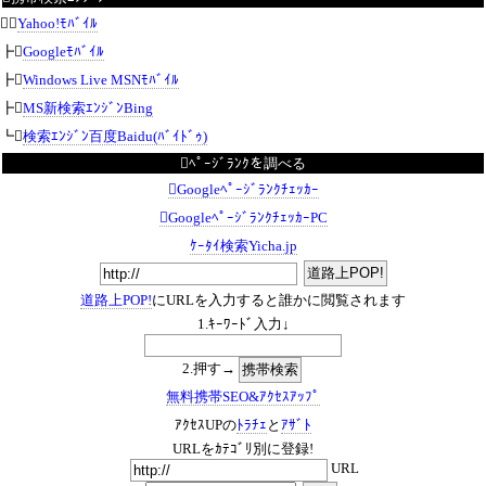
┣
Yahoo!ﾓﾊﾞｲﾙ
┣
Googleﾓﾊﾞｲﾙ
┣
Windows Live MSNﾓﾊﾞｲﾙ
┣
MS新検索ｴﾝｼﾞﾝBing
┗
検索ｴﾝｼﾞﾝ百度Baidu(ﾊﾞｲﾄﾞｩ)
ﾍﾟｰｼﾞﾗﾝｸを調べる
Googleﾍﾟｰｼﾞﾗﾝｸﾁｪｯｶｰ
GoogleﾍﾟｰｼﾞﾗﾝｸﾁｪｯｶｰPC
ｹｰﾀｲ検索Yicha.jp
道路上POP!
にURLを入力すると誰かに閲覧されます
1.ｷｰﾜｰﾄﾞ入力↓
2.押す→
無料携帯SEO&ｱｸｾｽｱｯﾌﾟ
ｱｸｾｽUPの
ﾄﾗﾁｪ
と
ｱｻﾞﾄ
URLをｶﾃｺﾞﾘ別に登録!
URL