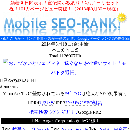
新着30日間表示！宣伝掲示板あり！毎月1日リセット
祝！101万ページビュー突破！（2013年9月30日現在）
るところからリンクを貰うのが一番の近道。Googleページランク3の携帯SE
2014年5月18日(金)更新
本日:0 昨日:5
Total:1126907Hit
只今のｵｽｽﾒｻｲﾄ
#random#
Yahoo!ｶﾃｺﾞﾘに登録されている
ﾀｸﾞTAG
は絶大なSEO効果有り
PR4
ﾏﾘｱｻｰﾁ
/PR3
ｱｸｾｽｱｯﾌﾟSEO対策
携帯検索ｴﾝｼﾞﾝ･ｷﾞｶﾞｻｰﾁ
Google PR2
Net Angel Corporationｸﾞﾙｰﾌﾟ様
PR3
携帯ＳＥＯ Search
/PR3
Yapoo Search
/PR1
Net Angel企画
/