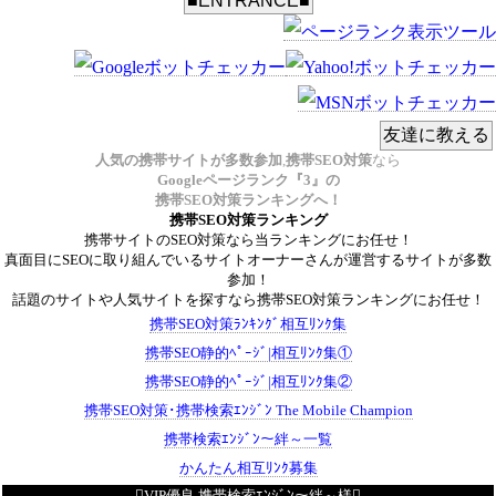
人気の携帯サイトが多数参加
,
携帯SEO対策
なら
Googleページランク『3』の
携帯SEO対策ランキングへ！
携帯SEO対策ランキング
携帯サイトのSEO対策なら当ランキングにお任せ！
真面目にSEOに取り組んでいるサイトオーナーさんが運営するサイトが多数
参加！
話題のサイトや人気サイトを探すなら携帯SEO対策ランキングにお任せ！
携帯SEO対策ﾗﾝｷﾝｸﾞ相互ﾘﾝｸ集
携帯SEO静的ﾍﾟｰｼﾞ|相互ﾘﾝｸ集①
携帯SEO静的ﾍﾟｰｼﾞ|相互ﾘﾝｸ集②
携帯SEO対策･携帯検索ｴﾝｼﾞﾝ The Mobile Champion
携帯検索ｴﾝｼﾞﾝ～絆～一覧
かんたん相互ﾘﾝｸ募集
VIP優良 携帯検索ｴﾝｼﾞﾝ～絆～様