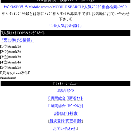
ﾓﾊﾞｲﾙSEOｻｰﾁ
/
Mobile-rescue
/
MOBILE SEARCH
/
人気ﾌﾞﾛｸﾞ集合検索ｴﾝｼﾞﾝ
相互ﾗﾝｷﾝｸﾞ登録とは別にﾄｯﾌﾟ相互ﾘﾝｸも募集中ですお気軽にお問い合わせ
下さい
『1番人気お金儲け』
人気ｻｲﾄTOP5&ﾗﾝﾀﾞﾑｻｲﾄ
『更に稼げる情報』
[1位]#rank1#
[2位]#rank2#
[3位]#rank3#
[4位]#rank4#
[5位]#rank5#
只今のｵｽｽﾒｻｲﾄ
#random#
ｻｲﾄｵｰﾅｰﾒﾆｭｰ
総合順位
月間総合
新着ｻｲﾄ
週間総合
ｼﾞｬﾝﾙ別
登録ｻｲﾄ検索
[
新規登録
|
変更/削除
]
お問い合わせ
