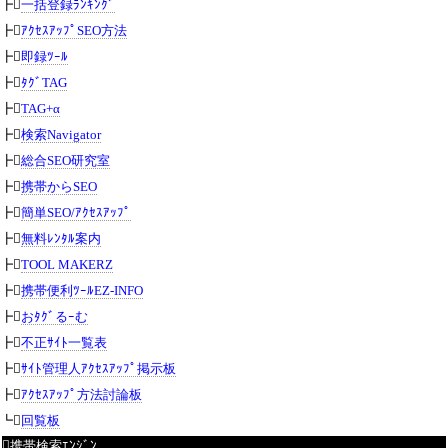
┣
一括登録ﾗﾝｷﾝｸﾞ
┣
ｱｸｾｽｱｯﾌﾟSEO方法
┣
即録ﾂｰﾙ
┣
ﾀｸﾞTAG
┣
TAG+α
┣
検索Navigator
┣
総合SEO研究室
┣
携帯からSEO
┣
簡単SEO/ｱｸｾｽｱｯﾌﾟ
┣
無料ﾚﾝﾀﾙ案内
┣
TOOL MAKERZ
┣
携帯便利ﾂｰﾙEZ-INFO
┣
おﾀｸﾞるｰむ
┣
不正ｻｲﾄ一覧表
┣
ｻｲﾄ管理人ｱｸｾｽｱｯﾌﾟ掲示板
┣
ｱｸｾｽｱｯﾌﾟ方法討論板
┗
回覧板
携帯検索ｴﾝｼﾞﾝ