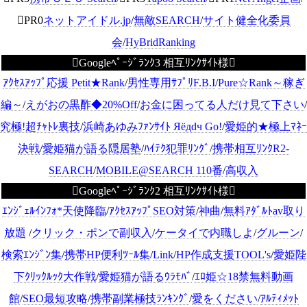
PR0
ネットアイドル.jp
/
無敵SEARCH
/
サイト健全化委員
会
/
HyBridRanking
Googleﾍﾟｰｼﾞﾗﾝｸ3 相互ﾘﾝｸｻｲﾄ様
ｱｸｾｽｱｯﾌﾟ応援 Petit★Rank
/
男性専用ｻﾌﾟﾘF.B.I
/
Pure☆Rank～稼ぎ
編～
/
えがおの黒酢◆20%Off
/
お金に困ってる人だけ見て下さい
/
究極!超ﾁｬﾄﾚ裏技
/
浜崎あゆみﾌｧﾝｻｲﾄ Яёдdч Go!
/
愛姫的★極上ﾏﾈｰ
決戦
/
愛姫猫が語る隠居塾
/
ﾊｲﾃｸ犯罪ﾘﾝｸﾞ
/
携帯相互ﾘﾝｸR2-
SEARCH
/
MOBILE@SEARCH 110番
/
高収入
Googleﾍﾟｰｼﾞﾗﾝｸ2 相互ﾘﾝｸｻｲﾄ様
ｴﾝｼﾞｪﾙｲﾝﾌｫ*天使降臨
/
ｱｸｾｽｱｯﾌﾟSEO対策
/
神曲
/
無料ｱﾀﾞﾙﾄav取り
放題
/
クリック・ポンで副収入
/
ケータイで内職しよ
/
グルーン
/
検索ｴﾝｼﾞﾝ集
/
携帯HP便利ﾂｰﾙ集
/
Link
/
HP作成支援TOOL's
/
愛姫陛
下ｸﾘｯｸﾙｯｸ大作戦
/
愛姫猫が語るｳﾗﾓﾊﾞ
/
ｴﾛ姫☆18禁無料動画
館
/
SEO最短攻略
/
携帯副業極技ﾗﾝｷﾝｸﾞ
/
愛をください
/
ｱﾙﾃｨﾒｯﾄ