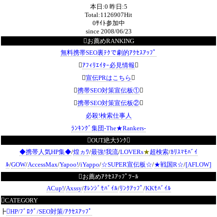
本日:0 昨日:5
Total:1126907Hit
0ｻｲﾄ参加中
since 2008/06/23
お薦めRANKING
無料携帯SEO裏ﾃｸで劇的ｱｸｾｽｱｯﾌﾟ

ｱﾌｨﾘｴｲﾀｰ必見情報


宣伝PRはこちら


携帯SEO対策宣伝板①


携帯SEO対策宣伝板②

必殺!検索仕事人
ﾗﾝｷﾝｸﾞ集団‐The★Rankers‐
OUT絶大ﾗﾝｸ
◆携帯人気HP集◆
/
煌ヵﾜ
/
最強!我流
/
LOVERs
★
超検索
/
ｶﾘｽﾏﾓﾊﾞｲ
ﾙ
/
GOW
/
AccessMax
/
Yapoo!
/
iYappo
/
☆SUPER宣伝板☆
/
★戦国R☆
/
[AFLOW]
お薦めｱｸｾｽｱｯﾌﾟﾂｰﾙ
ACup!
/
Axssy
/
ｵﾚﾝｼﾞﾓﾊﾞｲﾙ
/
ﾘﾝｸｱｯﾌﾟ
/
KKﾓﾊﾞｲﾙ
CATEGORY
┣
HP/ﾌﾞﾛｸﾞ/SEO対策/ｱｸｾｽｱｯﾌﾟ