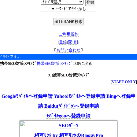
▼ｷｰﾜｰﾄﾞでｻｲﾄ探し
ご利用規約
[
登録
|
変･削
]

お問い合わせ

ﾄです｡
携帯SEO対策ﾗﾝｷﾝｸﾞ
携帯SEO対策ﾗﾝｷﾝｸﾞ
TOPに戻る
(C)
携帯SEO対策ﾗﾝｷﾝｸﾞ
[
STAFF ONLY
]
Googleﾓﾊﾞｲﾙへ登録申請
Yahoo!ﾓﾊﾞｲﾙへ登録申請
Bingへ登録申
請
Baidu(ﾊﾞｲﾄﾞｩ)へ登録申請
ﾓﾊﾞｲﾙgooへ登録申請
SEOﾊﾟｰﾂ
相互ﾘﾝｸ by 相互ﾘﾝｸのBloggyPro