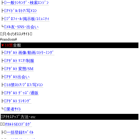
┣
一般ﾗﾝｷﾝｸﾞ･検索ｴﾝｼﾞﾝ
┣
ｱｲﾄﾞﾙ/ﾈﾄｱ/写ﾒｺﾝ
┣
ﾌﾟﾛﾌｨｰﾙ/掲示板/ｺﾐｭﾆﾃｨ
┗
ﾒﾙ友･SNS･出会い
只今のｵｽｽﾒｻｲﾄ
#random#
▼18禁
全般
┣
ｱﾀﾞﾙﾄ 画像/動画/ｽﾄﾘｰﾐﾝｸﾞ
┣
ｱﾀﾞﾙﾄ ﾏﾆｱ/制服
┣
ｱﾀﾞﾙﾄ 変態/SM
┣
ｱﾀﾞﾙﾄ出会い
┣
18禁ﾈﾄｱ/ﾌﾟﾛﾌ/写ﾒｺﾝ
┣
ｱﾀﾞﾙﾄ ｸﾞｯｽﾞ/通販
┣
ｱﾀﾞﾙﾄ ﾗﾝｷﾝｸﾞ
┗
業者ｻｲﾄ
ｱｸｾｽｱｯﾌﾟ方法･etc
┣
ｵｶﾙﾄSEOﾌﾞﾛｸﾞ
┣
一括登録ﾓﾊﾞｲﾙ