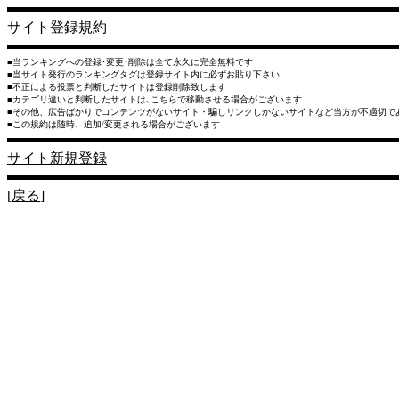
サイト登録規約
■当ランキングへの登録･変更･削除は全て永久に完全無料です
■当サイト発行のランキングタグは登録サイト内に必ずお貼り下さい
■不正による投票と判断したサイトは登録削除致します
■カテゴリ違いと判断したサイトは､こちらで移動させる場合がございます
■その他、広告ばかりでコンテンツがないサイト・騙しリンクしかないサイトなど当方が不適切で
■この規約は随時、追加/変更される場合がございます
サイト新規登録
[
戻る
]