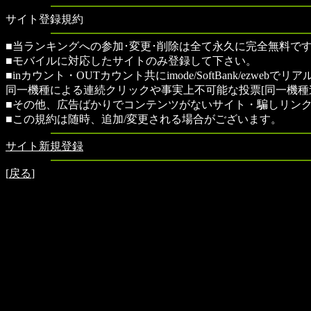
サイト登録規約
■当ランキングへの参加･変更･削除は全て永久に完全無料です
■モバイルに対応したサイトのみ登録して下さい。
■inカウント・OUTカウント共にimode/SoftBank/ezwe
同一機種による連続クリックや事実上不可能な投票[同一機種
■その他、広告ばかりでコンテンツがないサイト・騙しリン
■この規約は随時、追加/変更される場合がございます。
サイト新規登録
[
戻る
]