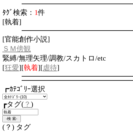
ﾀｸﾞ検索：
1
件
[執着]
[官能創作小説]
ＳＭ傍観
緊縛/無理矢理/調教/スカトロ/etc
[
狂愛
][
執着
][
虐待
]
┏ｶﾃｺﾞﾘｰ選択
┏タグ(
？
)
(？) タグ