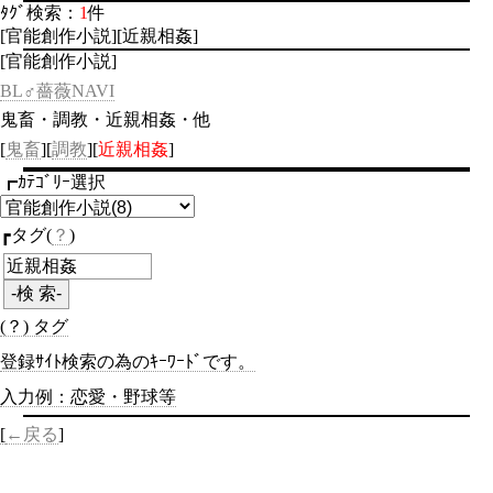
ﾀｸﾞ検索：
1
件
[官能創作小説][近親相姦]
[官能創作小説]
BL♂薔薇NAVI
鬼畜・調教・近親相姦・他
[
鬼畜
][
調教
][
近親相姦
]
┏ｶﾃｺﾞﾘｰ選択
┏タグ(
？
)
(？) タグ
登録ｻｲﾄ検索の為のｷｰﾜｰﾄﾞです。
入力例：恋愛・野球等
[
←戻る
]