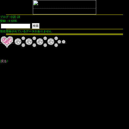
ブログ･小説･詩
登録：0 SITE
現在登録されているデータがありません
[
戻る
]