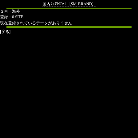
国内ｼｪｱNO･1【SM-BRAND】
ＳＭ・海外
登録：0 SITE
現在登録されているデータがありません
[
戻る
]