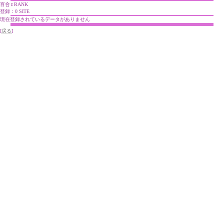
百合♀RANK
登録：0 SITE
現在登録されているデータがありません
[
戻る
]