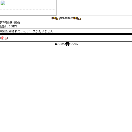
#random0#
[R18]画像･動画
登録：0 SITE
現在登録されているデータがありません
[
戻る
]
�AFRO
RANK