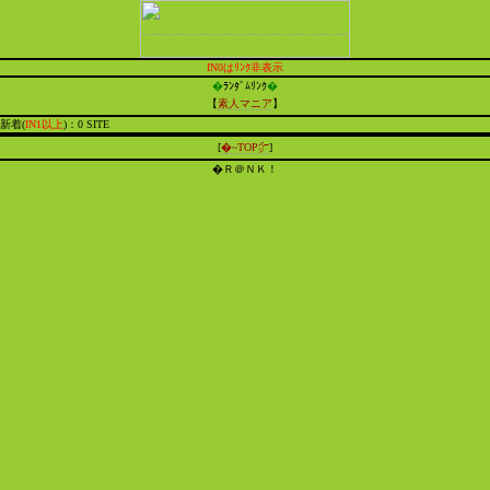
IN0はﾘﾝｸ非表示
�
ﾗﾝﾀﾞﾑﾘﾝｸ
�
【
素人マニア
】
新着(
IN1以上
)：0 SITE
[
�~TOP㌻
]
�Ｒ＠ＮＫ！