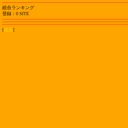
総合ランキング
登録：0 SITE
[
戻る
]